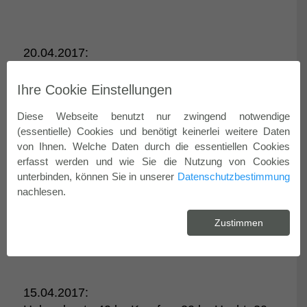
20.04.2017:
Heute wurden 100 kg Mischfisch, 20 kg
Zander und 20 kg Barsch in den Dieksee
Ihre Cookie Einstellungen
gesetzt.
Diese Webseite benutzt nur zwingend notwendige
(essentielle) Cookies und benötigt keinerlei weitere Daten
von Ihnen. Welche Daten durch die essentiellen Cookies
erfasst werden und wie Sie die Nutzung von Cookies
unterbinden, können Sie in unserer
Datenschutzbestimmung
nachlesen.
Zustimmen
15.04.2017: