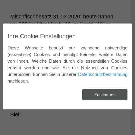
Mischfischbesatz 31.03.2020: heute haben
wir 300 kg Mischfisch, 10 kg Hecht, 10 kg
Barsch und 15 kg Zander in den Wersabeaer
Ihre Cookie Einstellungen
See gesetzt.
Diese Webseite benutzt nur zwingend notwendige
(essentielle) Cookies und benötigt keinerlei weitere Daten
von Ihnen. Welche Daten durch die essentiellen Cookies
erfasst werden und wie Sie die Nutzung von Cookies
unterbinden, können Sie in unserer
Datenschutzbestimmung
nachlesen.
Zustimmen
Fotos vom Arbeitsdienst 29.02.2020 See am
Siel: